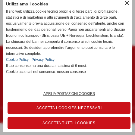
close
entra nella categoria
Utilizziamo i cookies
Il sito web utilizza cookie tecnici propri e di terze parti, di profilazione,
statistici e di marketing o altri strumenti di tracciamento di terze parti,
esclusivamente previa acquisizione del consenso dell'utente, anche con
trasferimento dei dati personali verso Paesi non appartenenti allo Spazio
Economico Europeo (SEE, ossia UE + Norvegia, Liechtenstein, Islanda).
La chiusura del banner comporta il consenso ai soli cookie tecnici
necessari. Se desideri approfondire l'argomento puoi consultare le
Polisportiva Migliarino Vecchiano ASD
informative complete.
Via Mazzini c/o Campo Sportivo "Vincenzo Faraci" - Vecchiano (Pisa)
Cookie Policy
-
Privacy Policy
P.I. 01299990505 C.F 01299990505
Il tuo consenso ha una durata massima di 6 mesi.
CODICE DESTINATARIO fattura elettronica KRRH6B9
Cookie accettati nel consenso: nessun consenso
Tel. 050/804780 Fax 050/804780
migliarinocalcio@migliarinocalcio.it
migliarinovecchiano@pec.migliarinovecchiano.it
APRI IMPOSTAZIONI COOKIES
Privacy Policy
-
Cookie Policy
ACCETTA I COOKIES NECESSARI
Realizzazione siti web www.sitoper.it
ACCETTA TUTTI I COOKIES