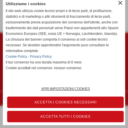
close
Utilizziamo i cookies
Il sito web utilizza cookie tecnici propri e di terze parti, di profilazione,
statistici e di marketing o altri strumenti di tracciamento di terze parti,
<< precedente
successivo >>
esclusivamente previa acquisizione del consenso dell'utente, anche con
trasferimento dei dati personali verso Paesi non appartenenti allo Spazio
Economico Europeo (SEE, ossia UE + Norvegia, Liechtenstein, Islanda).
Polisportiva Migliarino Vecchiano ASD
La chiusura del banner comporta il consenso ai soli cookie tecnici
Via Mazzini c/o Campo Sportivo "Vincenzo Faraci" - Vecchiano (Pisa)
necessari. Se desideri approfondire l'argomento puoi consultare le
P.I. 01299990505 C.F 01299990505
informative complete.
CODICE DESTINATARIO fattura elettronica KRRH6B9
Cookie Policy
-
Privacy Policy
Tel. 050/804780 Fax 050/804780
Il tuo consenso ha una durata massima di 6 mesi.
migliarinocalcio@migliarinocalcio.it
Cookie accettati nel consenso: nessun consenso
migliarinovecchiano@pec.migliarinovecchiano.it
Privacy Policy
-
Cookie Policy
APRI IMPOSTAZIONI COOKIES
Realizzazione siti web www.sitoper.it
ACCETTA I COOKIES NECESSARI
ACCETTA TUTTI I COOKIES