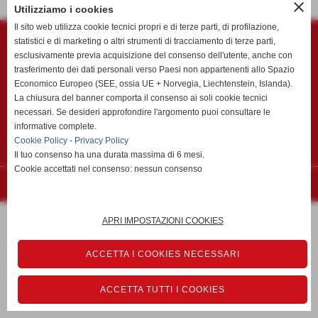
close
Utilizziamo i cookies
Polisportiva Migliarino Vecchiano ASD
Il sito web utilizza cookie tecnici propri e di terze parti, di profilazione,
Via Mazzini c/o Campo Sportivo "Vincenzo Faraci" - Vecchiano (Pisa)
statistici e di marketing o altri strumenti di tracciamento di terze parti,
esclusivamente previa acquisizione del consenso dell'utente, anche con
P.I. 01299990505 C.F 01299990505
trasferimento dei dati personali verso Paesi non appartenenti allo Spazio
CODICE DESTINATARIO fattura elettronica KRRH6B9
Economico Europeo (SEE, ossia UE + Norvegia, Liechtenstein, Islanda).
Tel. 050/804780 Fax 050/804780
La chiusura del banner comporta il consenso ai soli cookie tecnici
migliarinocalcio@migliarinocalcio.it
necessari. Se desideri approfondire l'argomento puoi consultare le
migliarinovecchiano@pec.migliarinovecchiano.it
informative complete.
Cookie Policy
-
Privacy Policy
Privacy Policy
-
Cookie Policy
Il tuo consenso ha una durata massima di 6 mesi.
Cookie accettati nel consenso: nessun consenso
Realizzazione siti web www.sitoper.it
APRI IMPOSTAZIONI COOKIES
ACCETTA I COOKIES NECESSARI
ACCETTA TUTTI I COOKIES