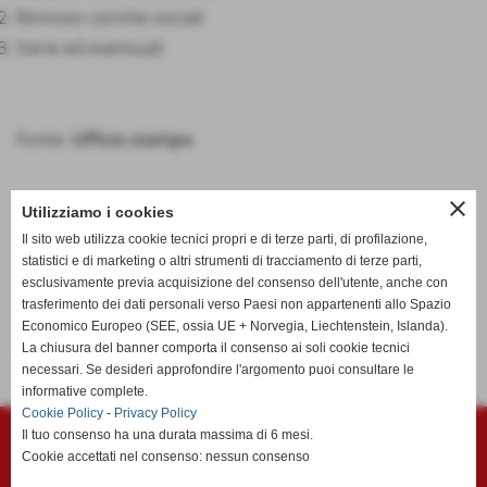
Rinnovo cariche sociali
Varie ed eventuali
Fonte:
Ufficio stampa
close
Utilizziamo i cookies
Il sito web utilizza cookie tecnici propri e di terze parti, di profilazione,
statistici e di marketing o altri strumenti di tracciamento di terze parti,
esclusivamente previa acquisizione del consenso dell'utente, anche con
trasferimento dei dati personali verso Paesi non appartenenti allo Spazio
Economico Europeo (SEE, ossia UE + Norvegia, Liechtenstein, Islanda).
La chiusura del banner comporta il consenso ai soli cookie tecnici
<< precedente
necessari. Se desideri approfondire l'argomento puoi consultare le
informative complete.
Cookie Policy
-
Privacy Policy
Polisportiva Migliarino Vecchiano ASD
Il tuo consenso ha una durata massima di 6 mesi.
Via Mazzini c/o Campo Sportivo "Vincenzo Faraci" - Vecchiano (Pisa)
Cookie accettati nel consenso: nessun consenso
P.I. 01299990505 C.F 01299990505
CODICE DESTINATARIO fattura elettronica KRRH6B9