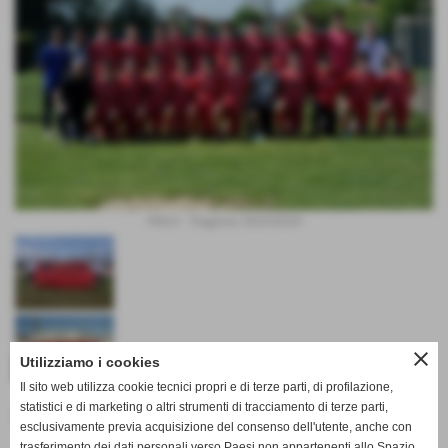
Allievi - Stagione 2023/2024
close
Utilizziamo i cookies
Il sito web utilizza cookie tecnici propri e di terze parti, di profilazione,
statistici e di marketing o altri strumenti di tracciamento di terze parti,
Campionato Allievi U17 Lucca girone A 2023/2024
esclusivamente previa acquisizione del consenso dell'utente, anche con
trasferimento dei dati personali verso Paesi non appartenenti allo Spazio