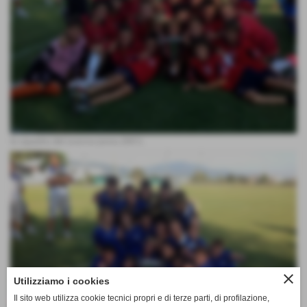
la squadra del Livorno (anno 2001)
close
Utilizziamo i cookies
Il sito web utilizza cookie tecnici propri e di terze parti, di profilazione,