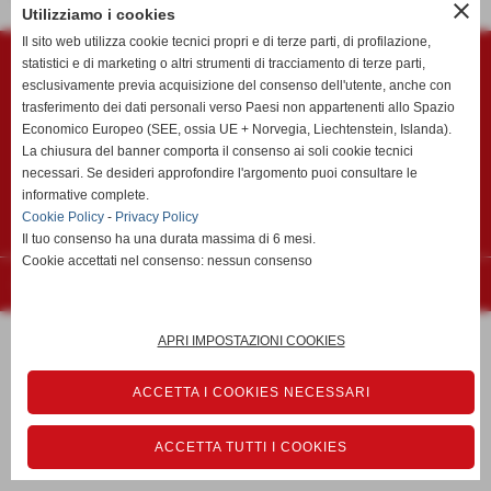
close
Utilizziamo i cookies
Polisportiva Migliarino Vecchiano ASD
Il sito web utilizza cookie tecnici propri e di terze parti, di profilazione,
Via Mazzini c/o Campo Sportivo "Vincenzo Faraci" - Vecchiano (Pisa)
statistici e di marketing o altri strumenti di tracciamento di terze parti,
esclusivamente previa acquisizione del consenso dell'utente, anche con
P.I. 01299990505 C.F 01299990505
trasferimento dei dati personali verso Paesi non appartenenti allo Spazio
CODICE DESTINATARIO fattura elettronica KRRH6B9
Economico Europeo (SEE, ossia UE + Norvegia, Liechtenstein, Islanda).
Tel. 050/804780 Fax 050/804780
La chiusura del banner comporta il consenso ai soli cookie tecnici
migliarinocalcio@migliarinocalcio.it
necessari. Se desideri approfondire l'argomento puoi consultare le
migliarinovecchiano@pec.migliarinovecchiano.it
informative complete.
Cookie Policy
-
Privacy Policy
Privacy Policy
-
Cookie Policy
Il tuo consenso ha una durata massima di 6 mesi.
Cookie accettati nel consenso: nessun consenso
Realizzazione siti web www.sitoper.it
APRI IMPOSTAZIONI COOKIES
ACCETTA I COOKIES NECESSARI
ACCETTA TUTTI I COOKIES